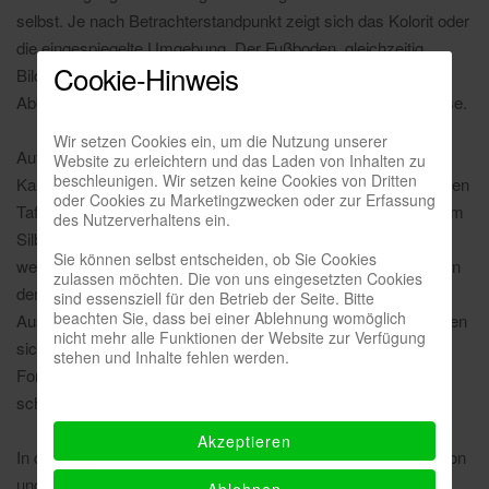
selbst. Je nach Betrachterstandpunkt zeigt sich das Kolorit oder
die eingespiegelte Umgebung. Der Fußboden, gleichzeitig
Cookie-Hinweis
Bildgrund und Umgebungswirklichkeit, wird zum ‚Bild‘: zum
Abbild, reflektierenden Spiegel oder monumentalen Farbmasse.
Wir setzen Cookies ein, um die Nutzung unserer
Auf der Hauptwand der Galerieempore installiert Raymund
Website zu erleichtern und das Laden von Inhalten zu
beschleunigen. Wir setzen keine Cookies von Dritten
Kaiser eine 3x14m große ‚Fläche‘, die sich aus 60 verspiegelten
oder Cookies zu Marketingzwecken oder zur Erfassung
Tafeln zusammensetzt. Auf diesen Tafeln legt Kaiser mit einem
des Nutzerverhaltens ein.
Silber-Lackmarker individuell schraffierte Flächenformen an,
Sie können selbst entscheiden, ob Sie Cookies
welche die einzelnen Tafeln aber nicht vollständig bedecken. In
zulassen möchten. Die von uns eingesetzten Cookies
den ‚Leerstellen‘ spiegelt sich der umgebende
sind essensziell für den Betrieb der Seite. Bitte
beachten Sie, dass bei einer Ablehnung womöglich
Ausstellungsraum. Die schraffierten Flächenformen summieren
nicht mehr alle Funktionen der Website zur Verfügung
sich zu mehr oder weniger zusammenhängenden, bildhaften
stehen und Inhalte fehlen werden.
Formen, die gleichsam in der Spiegelfläche zu schweben
scheinen.
Akzeptieren
In den Arbeiten beider Künstler wird die Frage nach der Position
und Verortung des Betrachters gestellt. Die scheinbare