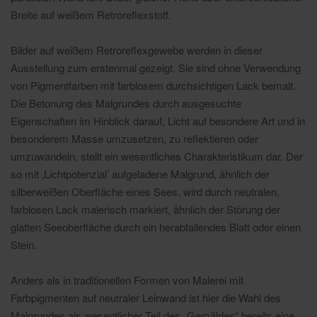
Breite auf weißem Retroreflexstoff.
Bilder auf weißem Retroreflexgewebe werden in dieser
Ausstellung zum erstenmal gezeigt. Sie sind ohne Verwendung
von Pigmentfarben mit farblosem durchsichtigen Lack bemalt.
Die Betonung des Malgrundes durch ausgesuchte
Eigenschaften im Hinblick darauf, Licht auf besondere Art und in
besonderem Masse umzusetzen, zu reflektieren oder
umzuwandeln, stellt ein wesentliches Charakteristikum dar. Der
so mit ‚Lichtpotenzial’ aufgeladene Malgrund, ähnlich der
silberweißen Oberfläche eines Sees, wird durch neutralen,
farblosen Lack malerisch markiert, ähnlich der Störung der
glatten Seeoberfläche durch ein herabfallendes Blatt oder einen
Stein.
Anders als in traditionellen Formen von Malerei mit
Farbpigmenten auf neutraler Leinwand ist hier die Wahl des
Malgrundes als wesentlicher Teil des „Gemäldes“ bereits eine