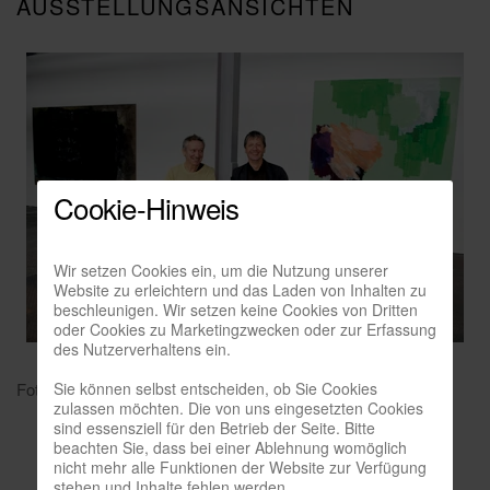
AUSSTELLUNGSANSICHTEN
Cookie-Hinweis
Wir setzen Cookies ein, um die Nutzung unserer
Website zu erleichtern und das Laden von Inhalten zu
beschleunigen. Wir setzen keine Cookies von Dritten
oder Cookies zu Marketingzwecken oder zur Erfassung
des Nutzerverhaltens ein.
Sie können selbst entscheiden, ob Sie Cookies
Foto: Isabella Raupold
zulassen möchten. Die von uns eingesetzten Cookies
sind essensziell für den Betrieb der Seite. Bitte
beachten Sie, dass bei einer Ablehnung womöglich
nicht mehr alle Funktionen der Website zur Verfügung
stehen und Inhalte fehlen werden.