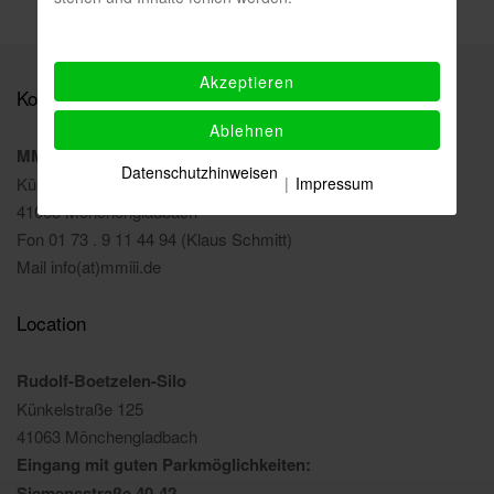
Akzeptieren
Kontakt
Ablehnen
MMIII Kunstverein Mönchengladbach e. V.
Datenschutzhinweisen
|
Impressum
Künkelstraße 125
41063 Mönchengladbach
Fon 01 73 . 9 11 44 94 (Klaus Schmitt)
Mail info(at)mmiii.de
Location
Rudolf-Boetzelen-Silo
Künkelstraße 125
41063 Mönchengladbach
Eingang mit guten Parkmöglichkeiten:
Siemensstraße 40-42